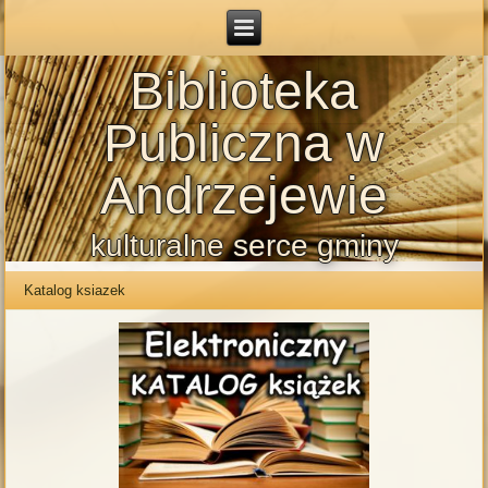
Biblioteka
Publiczna w
Andrzejewie
kulturalne serce gminy
Katalog ksiazek