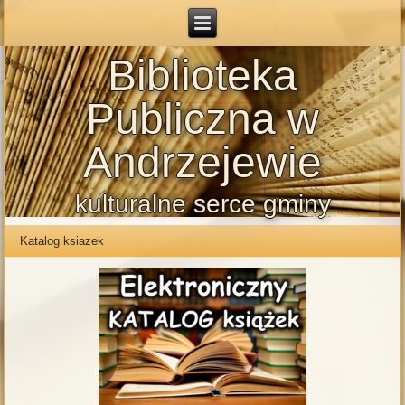
Biblioteka
Publiczna w
Andrzejewie
kulturalne serce gminy
Katalog ksiazek