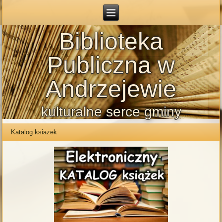
Biblioteka
Publiczna w
Andrzejewie
kulturalne serce gminy
Katalog ksiazek